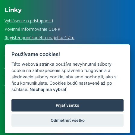
Linky
Vyhlásenie o prístupnosti
Povinné informovanie GDPR
Register ponúkaného majetku štátu
Používame cookies!
Čo ešte ponúkame
Táto webová stránka používa nevyhnutné súbory
Senzorické laboratórium
cookie na zabezpečenie správneho fungovania a
Múzeum veterinárnej medicíny
sledovacie súbory cookie, aby sme pochopili, ako s
ňou komunikujete. Cookies budú nastavené až po
Nájdete u nás
súhlase.
Nechaj ma vybrať
Edícia Historiae medicinae vet.
Prijať všetko
Copyright © 2026 | Dizajn a prevádzka
Inštitút znalostného
Odmietnuť všetko
pôdohospodárstva a inovácií
| Správca obsahu Inštitút
vzdelávania veterinárnych lekárov