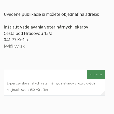
Uvedené publikácie si môžete objednať na adrese:
Inštitút vzdelávania veterinárnych lekárov
Cesta pod Hradovou 13/a
041 77 Košice
ivvl@ivvl.sk
PDF |
7.14 MB
Expertízy slovenských veterinárnych lekárov v rozvojových
krajinách sveta (50. výročie)