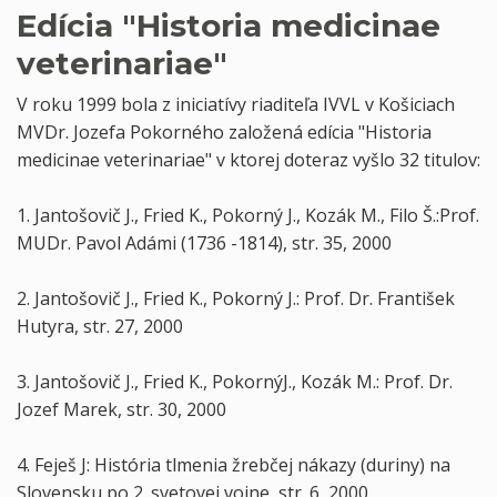
Edícia "Historia medicinae
veterinariae"
V roku 1999 bola z iniciatívy riaditeľa IVVL v Košiciach
MVDr. Jozefa Pokorného založená edícia "Historia
medicinae veterinariae" v ktorej doteraz vyšlo 32 titulov:
1. Jantošovič J., Fried K., Pokorný J., Kozák M., Filo Š.:Prof.
MUDr. Pavol Adámi (1736 -1814), str. 35, 2000
2. Jantošovič J., Fried K., Pokorný J.: Prof. Dr. František
Hutyra, str. 27, 2000
3. Jantošovič J., Fried K., PokornýJ., Kozák M.: Prof. Dr.
Jozef Marek, str. 30, 2000
4. Feješ J: História tlmenia žrebčej nákazy (duriny) na
Slovensku po 2. svetovej vojne, str. 6, 2000