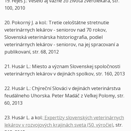
19. Feješ J.: Veselo aj vážne zo života zverolekára, str.
100, 2010
20. Pokorný J. a kol.: Tretie celoštátne stretnutie
veterinárnych lekárov - seniorov nad 70 rokov,
Slovenská veterinárska historiografia, podiel
veterinárnych lekárov - seniorov, na jej spracovaní a
publikovaní, str. 68, 2012
21. Husár L.: Miesto a význam Slovenskej spoločnosti
veterinárnych lekárov v dejinách spolkov, str. 160, 2013
22. Husár L.: Chýreční Slováci v dejinách veterinárstva
feudálneho Uhorska. Peter Madáč z Veľkej Polomy, str.
60, 2013
23. Husár L. a kol.:
Expertízy slovenských veterinárnych
lekárov v rozvojových krajinách sveta (50. výročie)
, str.