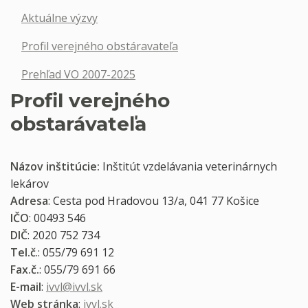
Aktuálne výzvy
Profil verejného obstáravateľa
Prehľad VO 2007-2025
Profil verejného
obstarávateľa
Názov inštitúcie:
Inštitút vzdelávania veterinárnych
lekárov
Adresa
: Cesta pod Hradovou 13/a, 041 77 Košice
IČO
: 00493 546
DIČ
: 2020 752 734
Tel.č
.: 055/79 691 12
Fax.č.
: 055/79 691 66
E-mail
:
ivvl@ivvl.sk
Web stránka
:
ivvl.sk