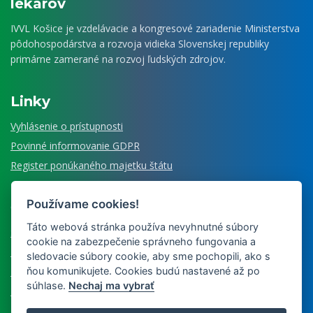
lekárov
IVVL Košice je vzdelávacie a kongresové zariadenie Ministerstva
pôdohospodárstva a rozvoja vidieka Slovenskej republiky
primárne zamerané na rozvoj ľudských zdrojov.
Linky
Vyhlásenie o prístupnosti
Povinné informovanie GDPR
Register ponúkaného majetku štátu
Používame cookies!
Čo ešte ponúkame
Táto webová stránka používa nevyhnutné súbory
Senzorické laboratórium
cookie na zabezpečenie správneho fungovania a
Múzeum veterinárnej medicíny
sledovacie súbory cookie, aby sme pochopili, ako s
ňou komunikujete. Cookies budú nastavené až po
Nájdete u nás
súhlase.
Nechaj ma vybrať
Edícia Historiae medicinae vet.