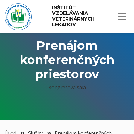
INŠTITÚT 
VZDELÁVANIA 
VETERINÁRNYCH 
LEKÁROV
Prenájom
konferenčných
priestorov
Kongresová sála
Úvod
Služby
Prenájom konferenčných