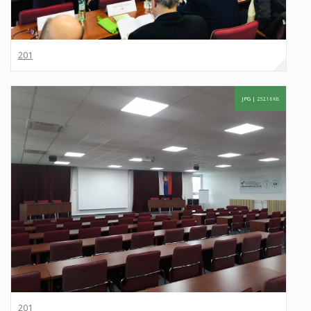
201
JPG |
252.16 KB
201