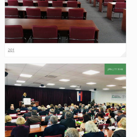
201
JPG |
77.53 KB