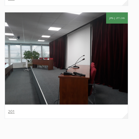
JPG |
277.2 KB
201