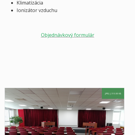
Klimatizácia
Ionizátor vzduchu
Objednávkový formulár
JPG |
310.88 KB