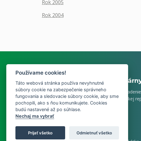
Rok 2005
Rok 2004
Používame cookies!
Inštitút vzdelávania veterinárn
Táto webová stránka používa nevyhnutné
súbory cookie na zabezpečenie správneho
IVVL Košice je vzdelávacie a kongresové zariadenie
fungovania a sledovacie súbory cookie, aby sme
pôdohospodárstva a rozvoja vidieka Slovenskej rep
pochopili, ako s ňou komunikujete. Cookies
zamerané na rozvoj ľudských zdrojov.
budú nastavené až po súhlase.
Nechaj ma vybrať
Prijať všetko
Odmietnuť všetko