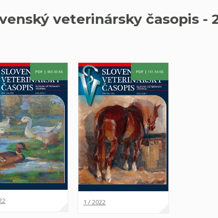
venský veterinársky časopis - 
PDF |
PDF |
683.63 KB
181.94 KB
22
1 / 2022