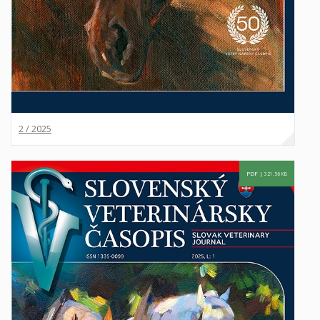
2 / 2025
PDF |
321.56 KB