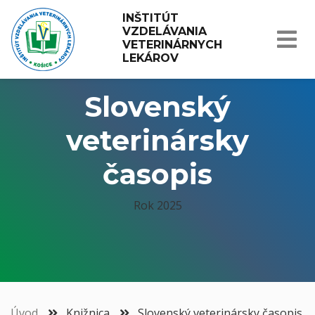
INŠTITÚT 
VZDELÁVANIA 
VETERINÁRNYCH 
LEKÁROV
Slovenský
veterinársky
časopis
Rok 2025
Úvod
Knižnica
Slovenský veterinársky časopis