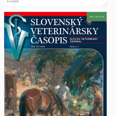
3 / 2023
PDF |
681.68 KB