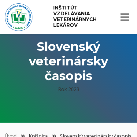
INŠTITÚT 
VZDELÁVANIA 
VETERINÁRNYCH 
LEKÁROV
Slovenský
veterinársky
časopis
Rok 2023
Úvod
Knižnica
Slovenský veterinársky časopis