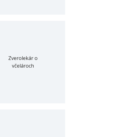
Zverolekár o
včelároch