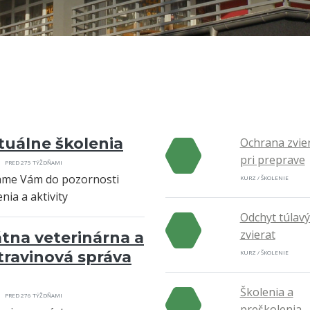
tuálne školenia
Ochrana zvie
pri preprave
PRED 275 TÝŽDŇAMI
me Vám do pozornosti
KURZ / ŠKOLENIE
nia a aktivity
Odchyt túlav
zvierat
átna veterinárna a
travinová správa
KURZ / ŠKOLENIE
Školenia a
PRED 276 TÝŽDŇAMI
preškolenia