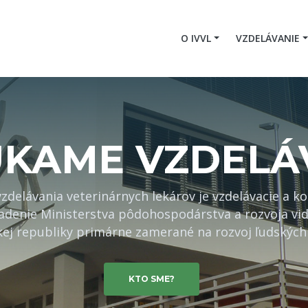
O IVVL
VZDELÁVANIE
ÚKAME
VZDELÁ
 vzdelávania veterinárnych lekárov je vzdelávacie a k
iadenie Ministerstva pôdohospodárstva a rozvoja vid
kej republiky primárne zamerané na rozvoj ľudských 
KTO SME?