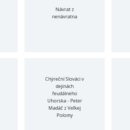
Návrat z
nenávratna
Chýreční Slováci v
dejinách
feudálneho
Uhorska - Peter
Madáč z Veľkej
Polomy