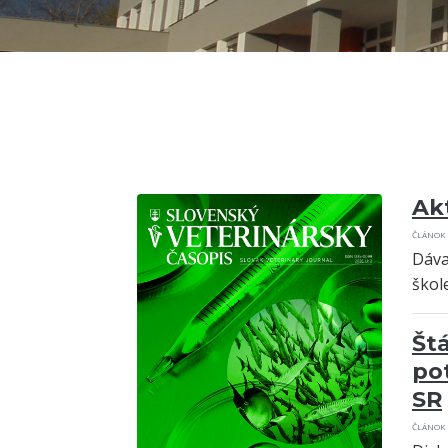
Ak
ČLÁNOK
Dáva
škole
Št
po
SR
ČLÁNOK