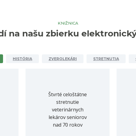
KNIŽNICA
í na našu zbierku elektronick
HISTÓRIA
ZVEROLEKÁRI
STRETNUTIA
Štvrté celoštátne
stretnutie
veterinárnych
lekárov seniorov
nad 70 rokov