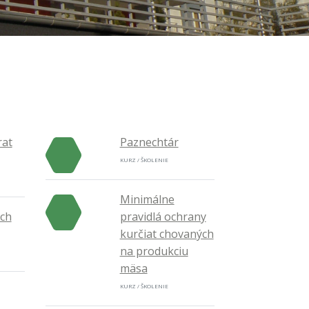
rat
Paznechtár
KURZ / ŠKOLENIE
Minimálne
ých
pravidlá ochrany
kurčiat chovaných
na produkciu
mäsa
KURZ / ŠKOLENIE