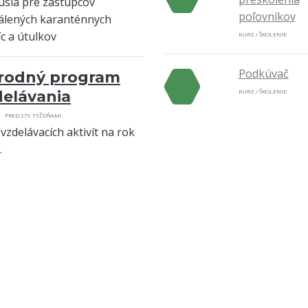
usia pre zástupcov
poľovníkov
álených karanténnych
íc a útulkov
KURZ / ŠKOLENIE
Podkúvač
rodný program
delávania
KURZ / ŠKOLENIE
PRED 279 TÝŽDŇAMI
 vzdelávacích aktivít na rok
.