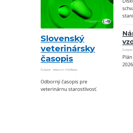
Disk
schv
stan
Ná
Slovenský
vz
veterinársky
ČLÁNOK
časopis
Plán
2026
ČLÁNOK
PRED 279 TÝŽDŇAMI
Odborný časopis pre
veterinárnu starostlivosť.